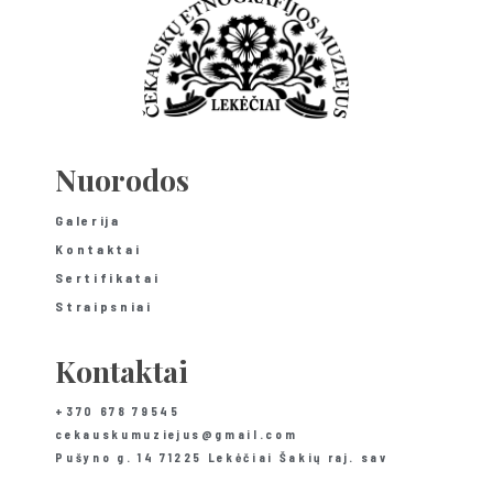
Nuorodos
Galerija
Kontaktai
Sertifikatai
Straipsniai
Kontaktai
+370 678 79545
cekauskumuziejus@gmail.com
Pušyno g. 14 71225 Lekėčiai Šakių raj. sav