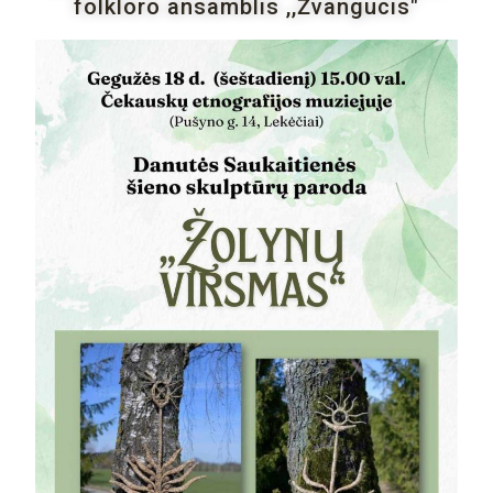
folkloro ansamblis ,,Žvangucis"