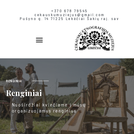
+370 678 79545
cekauskumuziejus@gmail.com
Pušyno g. 14 71225 Lekėčiai Šakių raj. sav
RENGINIAI
Renginiai
Nuoširdžiai kviečiame į mūsų
organizuojamus renginius